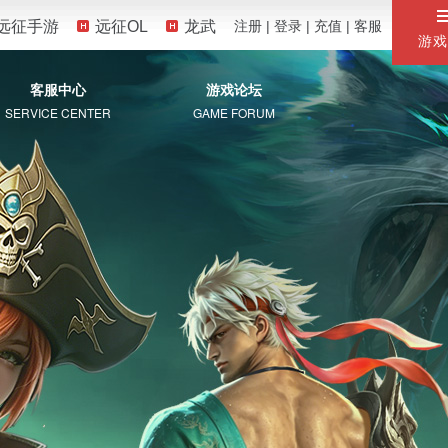
远征手游
远征OL
龙武
注册
|
登录
|
充值
|
客服
游戏
客服中心
游戏论坛
SERVICE CENTER
GAME FORUM
服务专区
自助服务
常见问题
珍宝阁