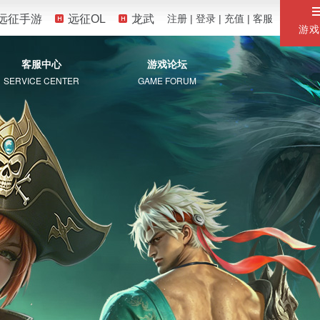
远征手游
远征OL
龙武
注册
|
登录
|
充值
|
客服
游戏
客服中心
游戏论坛
SERVICE CENTER
GAME FORUM
服务专区
自助服务
常见问题
珍宝阁