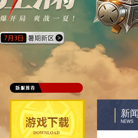
良朋VS挚友
新
NEWS