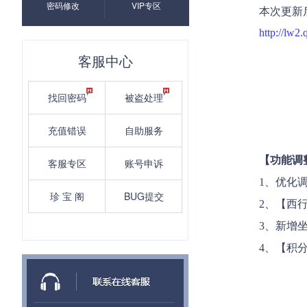
密码修改
VIP专区
本次更新
http://lw2
客服中心
找回密码
被盗处理
充值错误
自助服务
【功能调
客服专区
账号申诉
1、优化
珍 宝 阁
BUG提交
2、【西
3、新增
4、【积