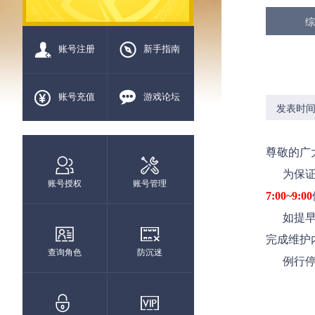
综
账号注册
新手指南
账号充值
游戏论坛
发表时间：2
尊敬的广
为保证
账号授权
账号管理
7:00~9:00
如提早维
完成维护
查询角色
防沉迷
例行停机