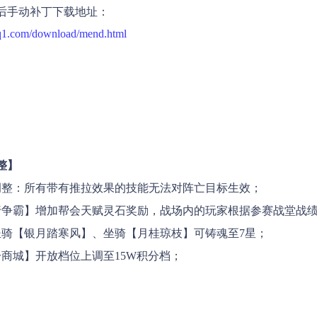
后手动补丁下载地址：
.q1.com/download/mend.html
整】
调整：所有带有推拉效果的技能无法对阵亡目标生效；
行争霸】增加帮会天赋灵石奖励，战场内的玩家根据参赛战堂战
坐骑【银月踏寒风】、坐骑【月桂琼枝】可铸魂至7星；
分商城】开放档位上调至15W积分档；