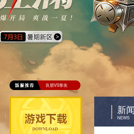
良朋VS挚友
新
NEWS