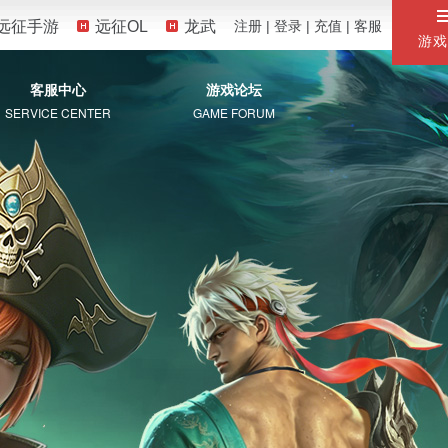
远征手游
远征OL
龙武
注册
|
登录
|
充值
|
客服
游戏
客服中心
游戏论坛
SERVICE CENTER
GAME FORUM
服务专区
自助服务
常见问题
珍宝阁