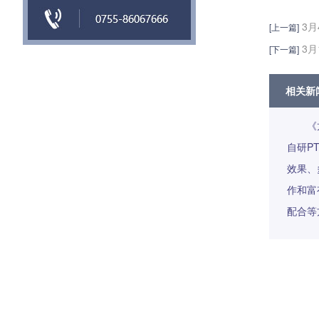
3月
[上一篇]
3月
[下一篇]
相关新
《
自研P
效果、
作和富
配合等