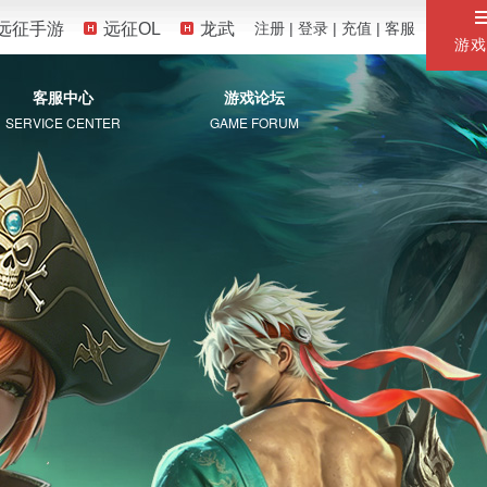
远征手游
远征OL
龙武
注册
|
登录
|
充值
|
客服
游戏
客服中心
游戏论坛
SERVICE CENTER
GAME FORUM
服务专区
自助服务
常见问题
珍宝阁