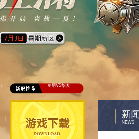
良朋VS挚友
新
NEWS