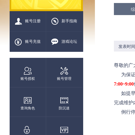
综
账号注册
新手指南
账号充值
游戏论坛
发表时间：2
尊敬的广
为保证
账号授权
账号管理
7:00~9:00
如提早维
完成维护
查询角色
防沉迷
例行停机